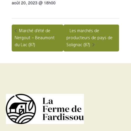
août 20, 2023 @ 18h00
Marché d’été de
Les marchés de
Nergout – Beaumont
producteurs de pays de
du Lac (87)
Solignac (87)